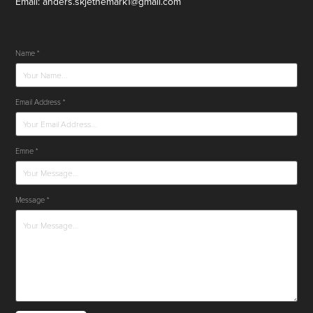
Email: anders.skjetnemark1@gmail.com
Name *
Email Address *
Emne *
Message *